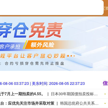
首页
信汇网配
信
6-08-06 03:37:24
| 美东时间:
2026-08-05 22:37:24
于7月上一期拍卖的4.55。
日本30年期国债拍卖投标倍数为3.86，低于7月上一期拍卖的4.55。
瓦台：应优先关注市场并采取对策
韩国总统府公共关系和沟通高级秘书成基鸿6日回应了外界要求就推出单一股票杠杆ETF一事追究总统办公室政策室长金容范责任的呼声。他表示：“目前更重要的是密切关注市场，并制定相应对策。”成基鸿当天在接受采访时表示：“房地产市场和股票市场都存在较高波动性，对民生的影响也非常大，”并还补充道，“总统府全体官员都正在细致审视每一种情况，并研究如何制定相关措施。”（第一财经）