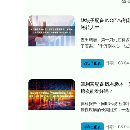
查
钱坛子配资 INC巴特
逆转人生
查出脑瘤，第一刀到底有多
了答案。 "千万别灰心，也
日期：08-04
钱坛子配资
添利富配资 既有桥本，
腺炎能看好吗？
体检报告上同时出现“桥本
疫性疾病的长期困扰，一边是
日期：08-04
添利富配资