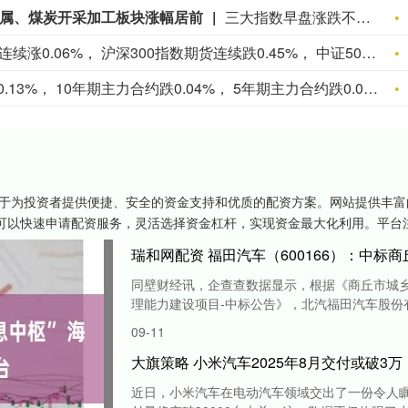
金属、煤炭开采加工板块涨幅居前
三大指数早盘涨跌不一，截至午盘，上证指数涨0.01%，深证成指跌0.52%，创业板指跌0.67%，北证50跌0.38%，科创50指数跌0.16%。全市场成交额17651亿元，较上日放量626亿元，全市场超3700只个股下跌。板块题材上，电子化学品、贵金属、煤炭开采加工、元件、通信设备板块涨幅居前；教育、汽车整车、电力、证券、港口航运板块跌幅居前。盘面上，贵金属板块高开低走，涨幅收窄，招金黄金涨超5%，山金国际、西部黄金、兴业银锡涨幅居前。电子化学品板块低开高走，江化微涨停，中巨芯盘中触及20cm涨停，宏和科技、华特气体、中船特气涨幅居前。煤炭开采加工板块震荡走高，昊华能源涨停，淮北矿业、晋控煤业、潞安环能涨幅居前。教育板块集体回调，凯文教育、中公教育领跌板块，全通教育、传智教育、昂立教育跌幅居前。汽车整车板块持续走低，北汽蓝谷、众泰汽车、江淮汽车跌幅居前。
中证1000指数期货连续涨0.06%， 沪深300指数期货连续跌0.45%， 中证500指数期货连续跌0.36%， 上证50指数期货连续跌0.38%。
30年期主力合约跌0.13%， 10年期主力合约跌0.04%， 5年期主力合约跌0.01%， 2年期主力合约基本持平。
力于为投资者提供便捷、安全的资金支持和优质的配资方案。网站提供丰
可以快速申请配资服务，灵活选择资金杠杆，实现资金最大化利用。平台
同壁财经讯，企查查数据显示，根据《商丘市城
理能力建设项目-中标公告》，北汽福田汽车股份有限公
09-11
大旗策略 ​小米汽车2025年8月交付或破
近日，小米汽车在电动汽车领域交出了一份令人瞩