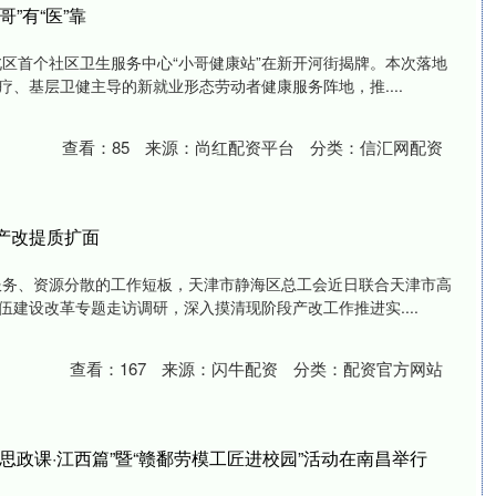
”有“医”靠
北区首个社区卫生服务中心“小哥健康站”在新开河街揭牌。本次落地
、基层卫健主导的新就业形态劳动者健康服务阵地，推....
查看：
85
来源：
尚红配资平台
分类：
信汇网配资
产改提质扩面
服务、资源分散的工作短板，天津市静海区总工会近日联合天津市高
建设改革专题走访调研，深入摸清现阶段产改工作推进实....
查看：
167
来源：
闪牛配资
分类：
配资官方网站
大思政课·江西篇”暨“赣鄱劳模工匠进校园”活动在南昌举行