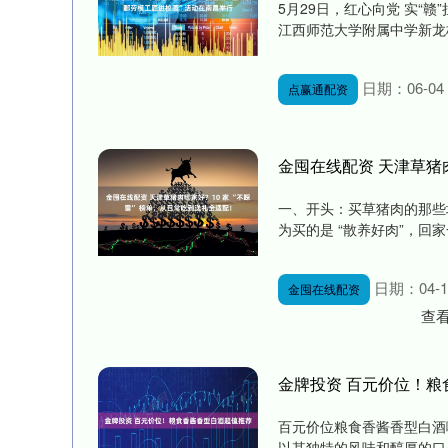
5月29日，红心向党 实“赣
江西师范大学附属中学新龙校
日期：06-04
点赢通配资
金囤在线配资 天津草猪肉
一、开头：买草猪肉的那些
为买的是 “散养好肉”，回家
日期：04-1
金囤在线配资
查
金牌投资 百元价位！粮
百元价位粮食香酱香型白酒
以其独特的风味和醇厚的口感