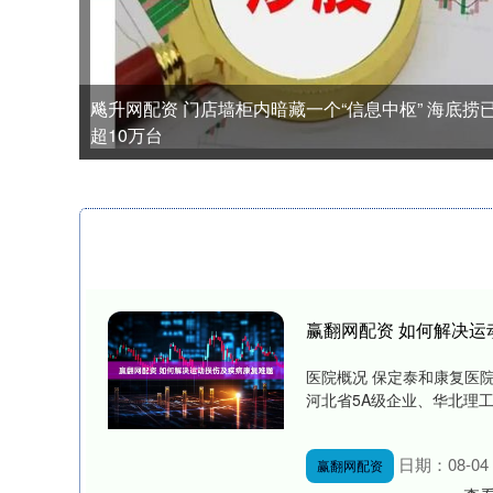
飚升网配资 门店墙柜内暗藏一个“信息中枢” 海底捞
超10万台
赢翻网配资 如何解决运
医院概况 保定泰和康复医
河北省5A级企业、华北理工
日期：08-04
赢翻网配资