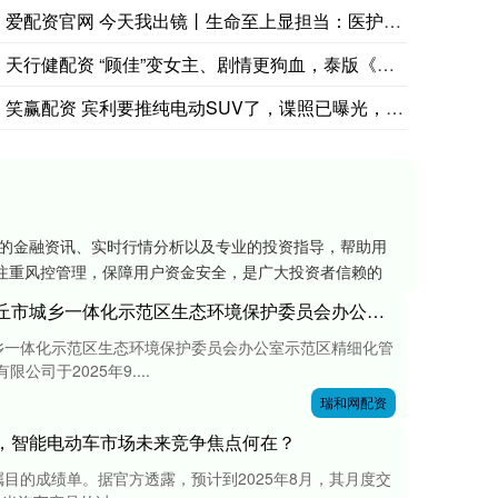
爱配资官网 今天我出镜丨生命至上显担当：医护紧急救助黄疸新生
天行健配资 “顾佳”变女主、剧情更狗血，泰版《三十而已》改编
笑赢配资 宾利要推纯电动SUV了，谍照已曝光，定位低于添越
富的金融资讯、实时行情分析以及专业的投资指导，帮助用
注重风控管理，保障用户资金安全，是广大投资者信赖的
瑞和网配资 福田汽车（600166）：中标商丘市城乡一体化示范区生态环境保护委员会办公室采购项目，中标金额为268.60万元
乡一体化示范区生态环境保护委员会办公室示范区精细化管
司于2025年9....
瑞和网配资
3万​，智能电动车市场未来竞争焦点何在？
目的成绩单。据官方透露，预计到2025年8月，其月度交