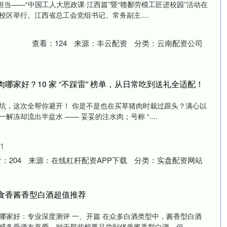
”担当——“中国工人大思政课·江西篇”暨“赣鄱劳模工匠进校园”活动在
区举行。江西省总工会党组书记、常务副主....
查看：
124
来源：
丰云配资
分类：
云南配资公司
哪家好？10 家 “不踩雷” 榜单，从日常吃到送礼全适配！
坑，这次全帮你避开！ 你是不是也在买草猪肉时栽过跟头？满心以
一解冻却流出半盆水 —— 妥妥的注水肉；号称 “....
1
看：
204
来源：
在线杠杆配资APP下载
分类：
实盘配资网站
食香酱香型白酒超值推荐
哪家好：专业深度测评 一、开篇 在众多白酒类型中，酱香型白酒
备受酒友喜爱。对于那些想要品尝到优质酱香型白酒，但....