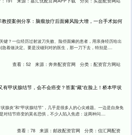
看：
191
来源：
嘉汇优配官网APP下载
分类：
实盘配资网站
朗菲教授案例分享：脑瘤放疗后面瘫风险大增，一台手术如何
关键？一位经历过射波刀失败、险些面瘫的患者，用亲身经历给出
别急着做决定。要是没碰到对的医生，那一刀下去，特别是....
查看：
52
来源：
奔奔配资官网
分类：
配资官方网站
又有甲状腺结节，会不会癌变？答案“藏”在脸上！桥本甲状
甲状腺炎”和“甲状腺结节”，几乎是很多人的心尖难题。一边是自身免
对结节癌变的莫名恐惧，不少人陷入焦虑：这两种问....
查看：
78
来源：
邮政配资官网
分类：
信汇网配资