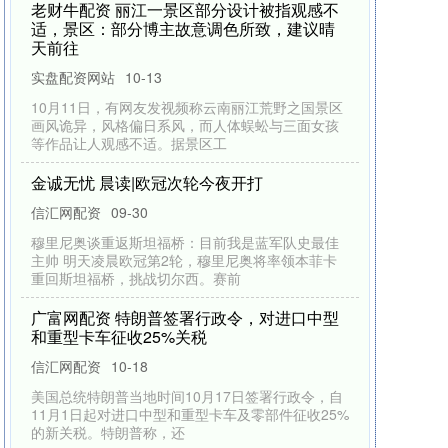
老财牛配资 丽江一景区部分设计被指观感不
适，景区：部分博主故意调色所致，建议晴
天前往
实盘配资网站
10-13
10月11日，有网友发视频称云南丽江荒野之国景区
画风诡异，风格偏日系风，而人体蜈蚣与三面女孩
等作品让人观感不适。据景区工
金诚无忧 晨读|欧冠次轮今夜开打
信汇网配资
09-30
穆里尼奥谈重返斯坦福桥：目前我是蓝军队史最佳
主帅 明天凌晨欧冠第2轮，穆里尼奥将率领本菲卡
重回斯坦福桥，挑战切尔西。赛前
广富网配资 特朗普签署行政令，对进口中型
和重型卡车征收25%关税
信汇网配资
10-18
美国总统特朗普当地时间10月17日签署行政令，自
11月1日起对进口中型和重型卡车及零部件征收25%
的新关税。特朗普称，还