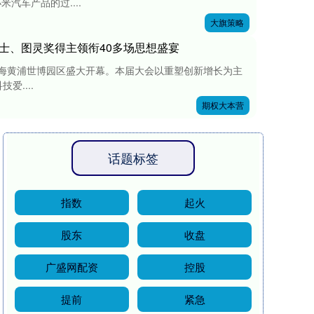
汽车产品的过....
大旗策略
位院士、图灵奖得主领衔40多场思想盛宴
13日在上海黄浦世博园区盛大开幕。本届大会以重塑创新增长为主
....
期权大本营
话题标签
指数
起火
股东
收盘
广盛网配资
控股
提前
紧急