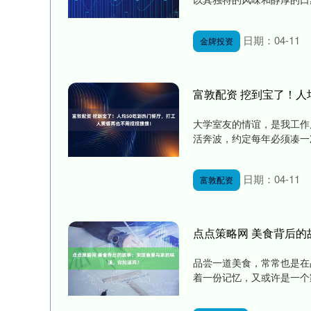
日期：04-11
金牌投资
富敦配资 挖到宝了！人
大学室友的情谊，是我工作
活奔波，约定每年必须凑一次
日期：04-11
富敦配资
点点策略网 美食背后
品尝一道美食，常常也是在
着一份记忆，又或许是一个家